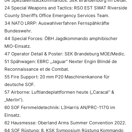
04 Spezialeinsatzkommandos: SEK Brandenburg im Detail.
24 Special Weapons and Tactics: RSO EST SWAT Riverside
County Sheriff’s Office Emergency Services Team.
34 NATO LRRP: Auswahlverfahren Fernspähkräfte
Bundeswehr.
44 Special Forces: ÖBH Jagdkommando amphibischer
MIO-Einsatz.
47 Operator Detail & Poster: SEK Brandeburg MOE/Medic.
51 Spähwagen: EBRC „Jaguar“ Nexter Engin Blindé de
Reconnaissance et de Combat.
55 Fire Support: 20 mm P20 Maschinenkanone für
deutsche SOF.
57 Airborne: Luftlandeplattformen heute („Caracal“ &
„Merlin“).
60 SOF Fernmeldetechnik: L3Harris AN/PRC-117G im
Einsatz.
62 Hausmesse: Oberland Arms Summer Convention 2022.
64 SOF Rüstung: 8. KSK Symposium Rüstung Kommando