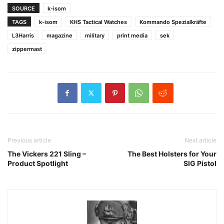
SOURCE
k-isom
TAGS
k-isom
KHS Tactical Watches
Kommando Spezialkräfte
L3Harris
magazine
military
print media
sek
zippermast
Previous article
Next article
The Vickers 221 Sling –
The Best Holsters for Your
Product Spotlight
SIG Pistol